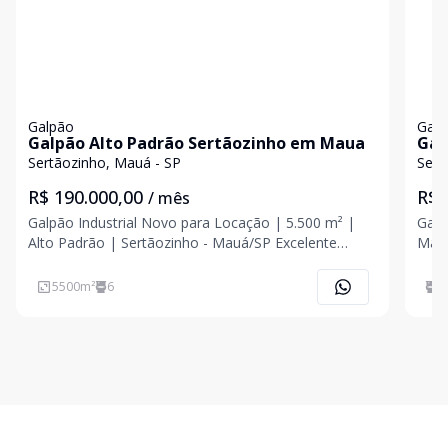
Galpão
Galp
Galpão Alto Padrão Sertãozinho em Maua
Gal
Ser
Sertãozinho, Mauá - SP
Sert
R$ 190.000,00
R$ 
/ mês
Galpão Industrial Novo para Locação | 5.500 m² |
Galp
Alto Padrão | Sertãozinho - Mauá/SP Excelente
Mauá | 
oportunidade para empresas que buscam um galpão
para
industrial novo, com infraestrutura moderna, alto
loca
5500
m²
6
5
padrão construtivo e estrutura preparada para
princip
operações de
imó