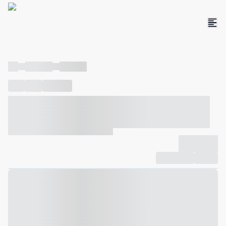
----
----- -----
----- -----
----
-----
---- ------
----- ----- -- ------ ---- ---- -- ----- ----- -----
--- ------
----- ----- -- ------ ----- ----- -- ------
-------------
Compartilhar
Favorito