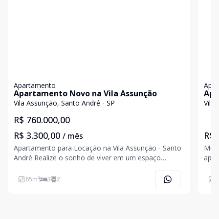
Apartamento
Apa
Apartamento Novo na Vila Assunção
Apa
Vila Assunção, Santo André - SP
Vila
R$ 760.000,00
R$ 3.300,00
R$ 
/ mês
Apartamento para Locação na Vila Assunção - Santo
More
André Realize o sonho de viver em um espaço
aparta
moderno, confortável e cheio de estilo! Este
útil
apartamento possui 65m² muito bem distribuídos,
ilum
65
m²
3
2
1
com 3 dormitórios (1 suíte), terraço gourmet
prop
integrado e 2 vagas
área