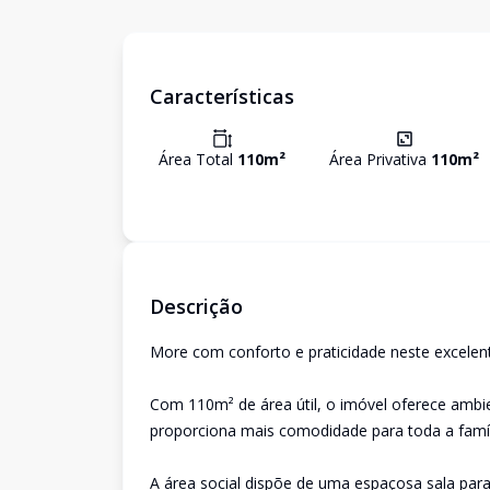
Características
Área Total
110
m²
Área Privativa
110
m²
Descrição
More com conforto e praticidade neste excele
Com 110m² de área útil, o imóvel oferece ambie
proporciona mais comodidade para toda a famíl
A área social dispõe de uma espaçosa sala para