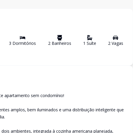
3
Dormitório
s
2
Banheiro
s
1
Suíte
2
Vaga
s
nte apartamento sem condomínio!
ntes amplos, bem iluminados e uma distribuição inteligente que
ia.
 dois ambientes, integrada à cozinha americana planejada,