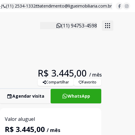
J
(11) 2534-1332
atendimento@ligueimobiliaria.com.br
(11) 94753-4598
R$ 3.445,00
/ mês
Compartilhar
Favorito
Agendar visita
WhatsApp
Valor aluguel
R$ 3.445,00
/ mês