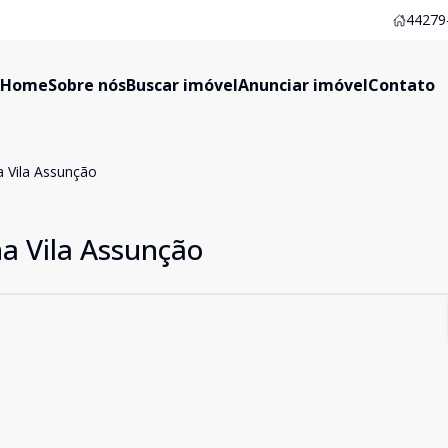
44279-
Home
Sobre nós
Buscar imóvel
Anunciar imóvel
Contato
 Vila Assunção
a Vila Assunção