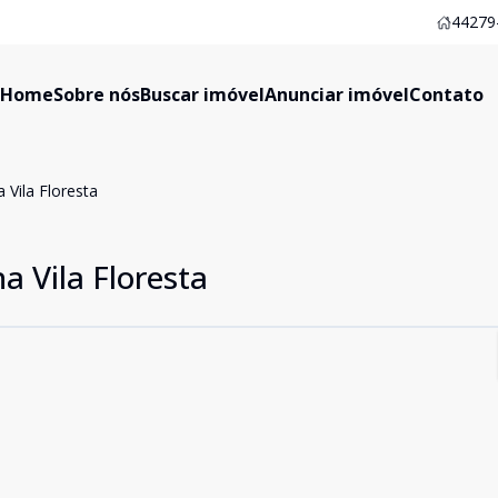
44279-
Home
Sobre nós
Buscar imóvel
Anunciar imóvel
Contato
Vila Floresta
 Vila Floresta