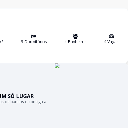
m²
3
Dormitório
s
4
Banheiro
s
4
Vaga
s
UM SÓ LUGAR
s os bancos e consiga a