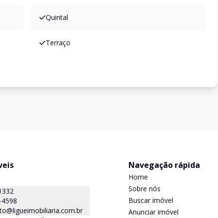
Quintal
Terraço
veis
Navegação rápida
Home
Sobre nós
1332
Buscar imóvel
-4598
o@ligueimobiliaria.com.br
Anunciar imóvel