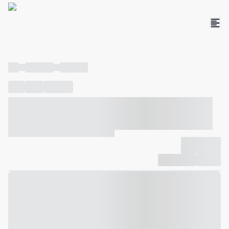
----
----- -----
----- -----
----
-----
---- ------
----- ----- -- ------ ---- ---- -- ----- ----- -----
--- ------
----- ----- -- ------ ----- ----- -- ------
-------------
Compartilhar
Favorito