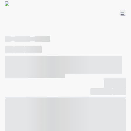
----
----- -----
----- -----
----
-----
---- ------
----- ----- -- ------ ---- ---- -- ----- ----- -----
--- ------
----- ----- -- ------ ----- ----- -- ------
-------------
Compartilhar
Favorito