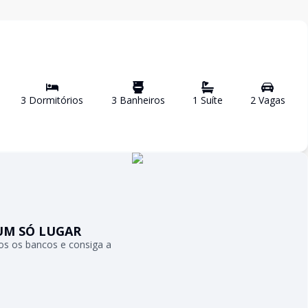
3
Dormitório
s
3
Banheiro
s
1
Suíte
2
Vaga
s
UM SÓ LUGAR
s os bancos e consiga a