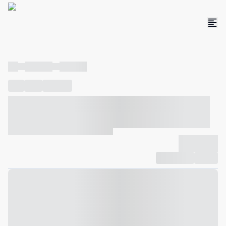
----
----- -----
----- -----
----
-----
---- ------
----- ----- -- ------ ---- ---- -- ----- ----- -----
--- ------
----- ----- -- ------ ----- ----- -- ------
-------------
Compartilhar
Favorito