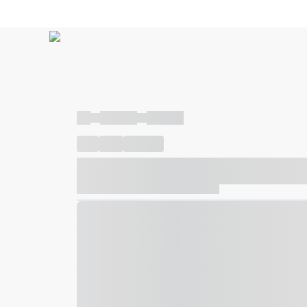
----
----- -----
----- -----
----
-----
---- ------
----- ----- -- ------ ---- ---- -- ---
----- ----- -- ------ ----- ----- -- ------