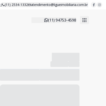
J
(11) 2534-1332
atendimento@ligueimobiliaria.com.br
(11) 94753-4598
-------------
Compartilhar
Favorito