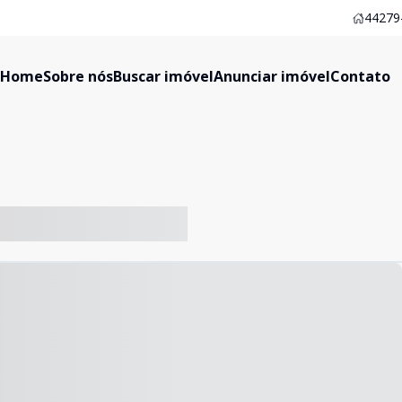
44279-
Home
Sobre nós
Buscar imóvel
Anunciar imóvel
Contato
-- ----- ----- --- ------