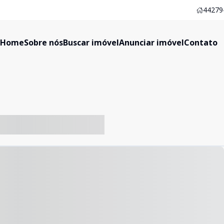
44279-
Home
Sobre nós
Buscar imóvel
Anunciar imóvel
Contato
-- ----- ----- --- ------