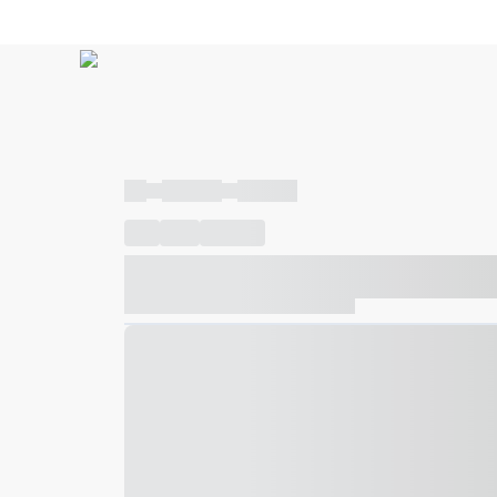
----
----- -----
----- -----
----
-----
---- ------
----- ----- -- ------ ---- ---- -- ---
----- ----- -- ------ ----- ----- -- ------