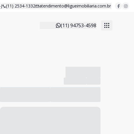
J
(11) 2534-1332
atendimento@ligueimobiliaria.com.br
(11) 94753-4598
-------------
Compartilhar
Favorito