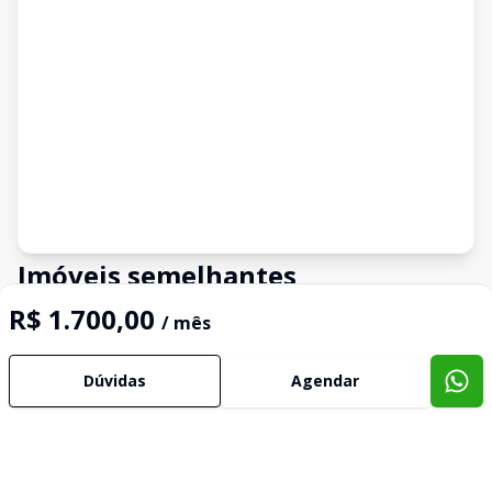
Imóveis semelhantes
Confira imóveis semelhantes
R$ 1.700,00
/ mês
Dúvidas
Agendar
Cód:
3879
Comparar
Có