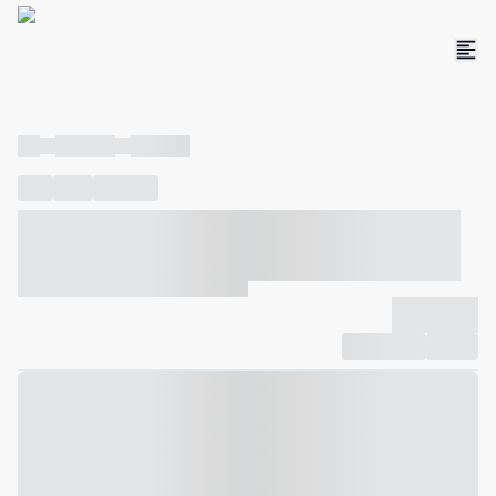
----
----- -----
----- -----
----
-----
---- ------
----- ----- -- ------ ---- ---- -- ----- ----- -----
--- ------
----- ----- -- ------ ----- ----- -- ------
-------------
Compartilhar
Favorito