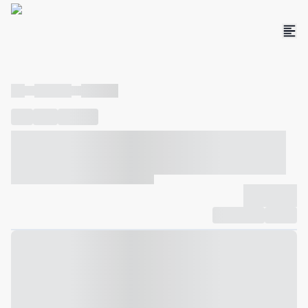
----
----- -----
----- -----
----
-----
---- ------
----- ----- -- ------ ---- ---- -- ----- ----- -----
--- ------
----- ----- -- ------ ----- ----- -- ------
-------------
Compartilhar
Favorito