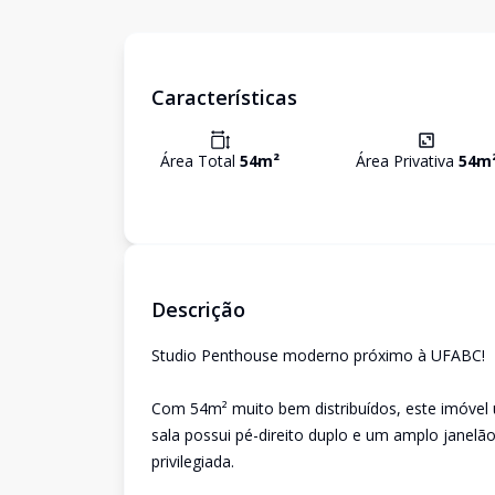
Características
Área Total
54
m²
Área Privativa
54
m
Descrição
Studio Penthouse moderno próximo à UFABC!
Com 54m² muito bem distribuídos, este imóvel 
sala possui pé-direito duplo e um amplo janelã
privilegiada.