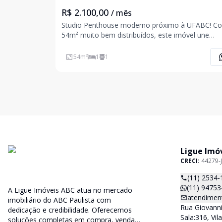
R$ 2.100,00
/ mês
Studio Penthouse moderno próximo à UFABC! Com
54m² muito bem distribuídos, este imóvel une
modernidade, conforto e excelente iluminação nat
A sala possui pé-direito duplo e um amplo janelão
54
m²
1
1
proporcionando um ambiente sofisticado, arejad
com vi
Ligue Imó
CRECI:
44279-J
(11) 2534-
(11) 94753
A Ligue Imóveis ABC atua no mercado
atendiment
imobiliário do ABC Paulista com
Rua Giovanni 
dedicação e credibilidade. Oferecemos
Sala:316, Vi
soluções completas em compra, venda e