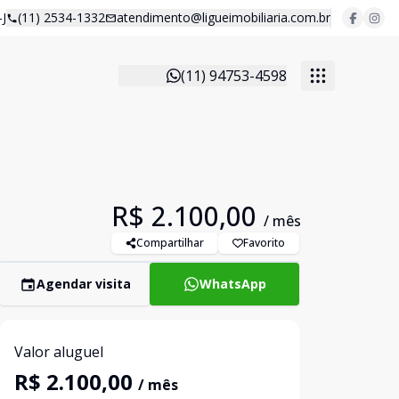
J
(11) 2534-1332
atendimento@ligueimobiliaria.com.br
(11) 94753-4598
R$ 2.100,00
/ mês
Compartilhar
Favorito
Agendar visita
WhatsApp
Valor aluguel
R$ 2.100,00
/ mês