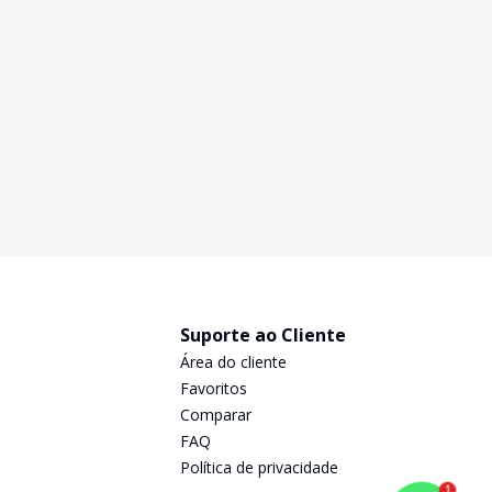
R$ 2.000,00
R$
/ mês
Este maravilhoso loft de 50 metros combina o estilo
Es
moderno com conforto acolhedor, além de receber
mo
muita iluminação natural durante o dia. O loft conta
mui
com um banheiro inteiro em azulejo e bem arejado e
co
50
m²
1
1
também dispõe de 1 vaga de garagem. Próximo à Ave
ta
Suporte ao Cliente
Área do cliente
Favoritos
Comparar
FAQ
Política de privacidade
1