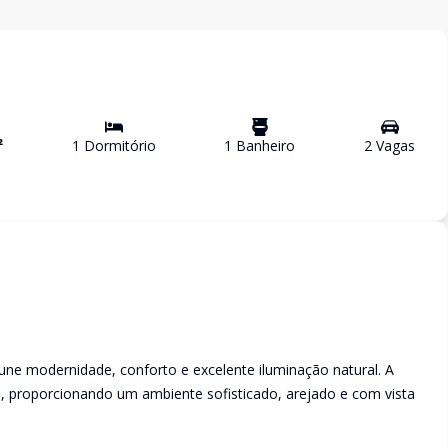
²
1
Dormitório
1
Banheiro
2
Vaga
s
une modernidade, conforto e excelente iluminação natural. A
o, proporcionando um ambiente sofisticado, arejado e com vista