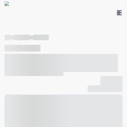
----
----- -----
----- -----
----
-----
---- ------
----- ----- -- ------ ---- ---- -- ----- ----- -----
--- ------
----- ----- -- ------ ----- ----- -- ------
-------------
Compartilhar
Favorito