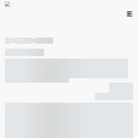
----
----- -----
----- -----
----
-----
---- ------
----- ----- -- ------ ---- ---- -- ----- ----- -----
--- ------
----- ----- -- ------ ----- ----- -- ------
-------------
Compartilhar
Favorito