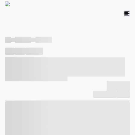
----
----- -----
----- -----
----
-----
---- ------
----- ----- -- ------ ---- ---- -- ----- ----- -----
--- ------
----- ----- -- ------ ----- ----- -- ------
-------------
Compartilhar
Favorito