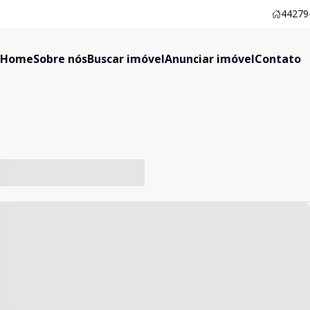
44279-
Home
Sobre nós
Buscar imóvel
Anunciar imóvel
Contato
-- ----- ----- --- ------