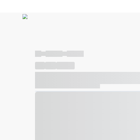
----
----- -----
----- -----
----
-----
---- ------
----- ----- -- ------ ---- ---- -- ---
----- ----- -- ------ ----- ----- -- ------