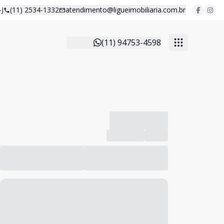
J
(11) 2534-1332
atendimento@ligueimobiliaria.com.br
(11) 94753-4598
-------------
Compartilhar
Favorito