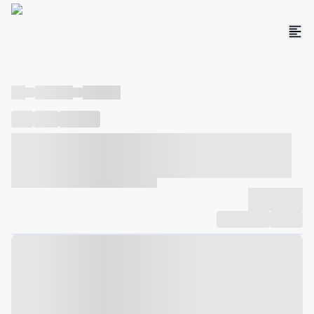
----
----- -----
----- -----
----
-----
---- ------
----- ----- -- ------ ---- ---- -- ----- ----- -----
--- ------
----- ----- -- ------ ----- ----- -- ------
-------------
Compartilhar
Favorito