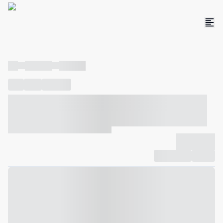
----
----- -----
----- -----
----
-----
---- ------
----- ----- -- ------ ---- ---- -- ----- ----- -----
--- ------
----- ----- -- ------ ----- ----- -- ------
-------------
Compartilhar
Favorito