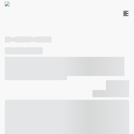
----
----- -----
----- -----
----
-----
---- ------
----- ----- -- ------ ---- ---- -- ----- ----- -----
--- ------
----- ----- -- ------ ----- ----- -- ------
-------------
Compartilhar
Favorito