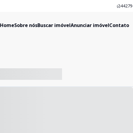
44279-
Home
Sobre nós
Buscar imóvel
Anunciar imóvel
Contato
-- ----- ----- --- ------