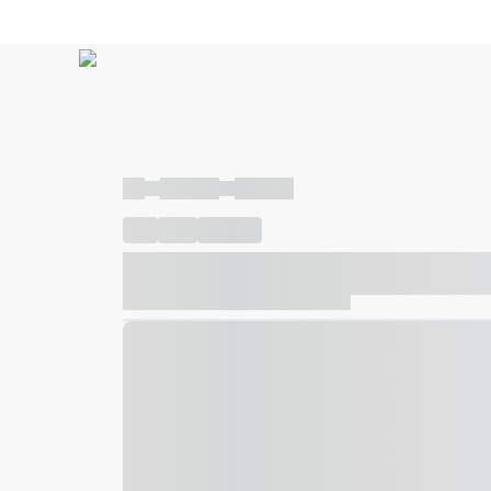
----
----- -----
----- -----
----
-----
---- ------
----- ----- -- ------ ---- ---- -- ---
----- ----- -- ------ ----- ----- -- ------