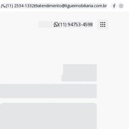
J
(11) 2534-1332
atendimento@ligueimobiliaria.com.br
(11) 94753-4598
-------------
Compartilhar
Favorito