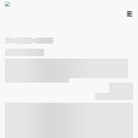
----
----- -----
----- -----
----
-----
---- ------
----- ----- -- ------ ---- ---- -- ----- ----- -----
--- ------
----- ----- -- ------ ----- ----- -- ------
-------------
Compartilhar
Favorito