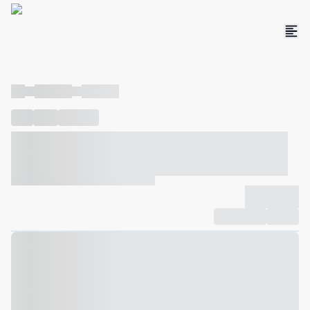
----
----- -----
----- -----
----
-----
---- ------
----- ----- -- ------ ---- ---- -- ----- ----- -----
--- ------
----- ----- -- ------ ----- ----- -- ------
-------------
Compartilhar
Favorito