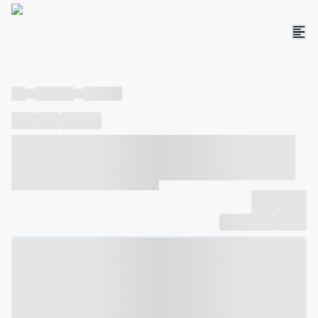
----
----- -----
----- -----
----
-----
---- ------
----- ----- -- ------ ---- ---- -- ----- ----- -----
--- ------
----- ----- -- ------ ----- ----- -- ------
-------------
Compartilhar
Favorito