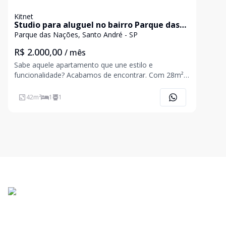
Kitnet
Studio para aluguel no bairro Parque das
Nações
Parque das Nações, Santo André - SP
R$ 2.000,00
/ mês
Sabe aquele apartamento que une estilo e
funcionalidade? Acabamos de encontrar. Com 28m²
muito bem aproveitados, este estúdio é para quem
não abre mão de morar bem. Diferenciais que você
42
m²
1
1
vai amar: Cozinha com cooktop de indução e móveis
planejados.