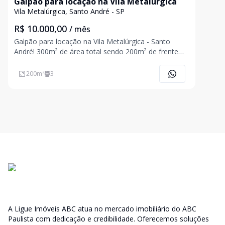
Galpão para locação na Vila Metalúrgica
Vila Metalúrgica, Santo André - SP
R$ 10.000,00
/ mês
Galpão para locação na Vila Metalúrgica - Santo
André! 300m² de área total sendo 200m² de frente
livre, nos fundos galpão com aproximadamente
90m², pé direito de 3,5 metros e 02 banheiros. Parte
200
m²
3
superior ideal para área de escritório com 90m² e 01
banheir
A Ligue Imóveis ABC atua no mercado imobiliário do ABC
Paulista com dedicação e credibilidade. Oferecemos soluções