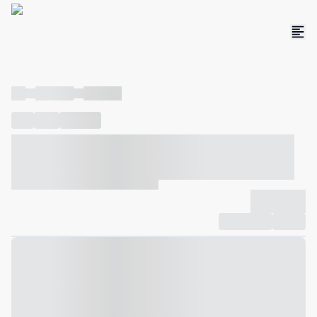
----
----- -----
----- -----
----
-----
---- ------
----- ----- -- ------ ---- ---- -- ----- ----- -----
--- ------
----- ----- -- ------ ----- ----- -- ------
-------------
Compartilhar
Favorito