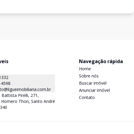
veis
Navegação rápida
Home
Sobre nós
1332
Buscar imóvel
-4598
o@ligueimobiliaria.com.br
Anunciar imóvel
Battista Pirelli, 271,
Contato
la Homero Thon, Santo André
-340