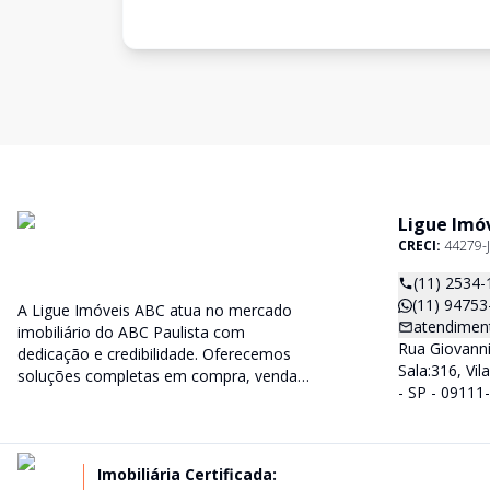
Ligue Imó
CRECI:
44279-J
(11) 2534-
(11) 94753
A Ligue Imóveis ABC atua no mercado
atendiment
imobiliário do ABC Paulista com
Rua Giovanni 
dedicação e credibilidade. Oferecemos
Sala:316, Vi
soluções completas em compra, venda e
- SP - 09111
administração de imóveis, sempre
priorizando a confiança, a transparência
e o melhor atendimento para você e sua
família.
Imobiliária Certificada: