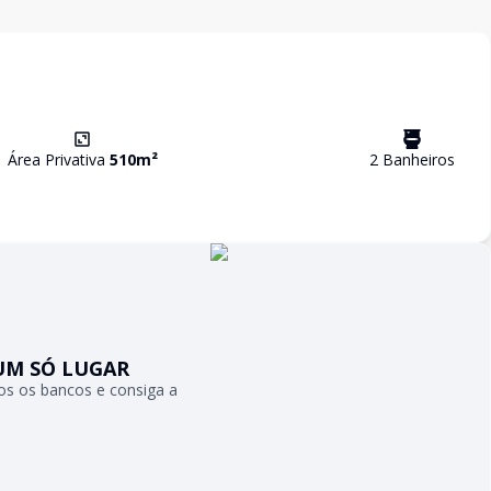
Área Privativa
510
m²
2
Banheiro
s
UM SÓ LUGAR
s os bancos e consiga a