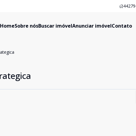
44279-
Home
Sobre nós
Buscar imóvel
Anunciar imóvel
Contato
ategica
rategica