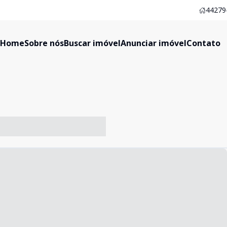
44279-
Home
Sobre nós
Buscar imóvel
Anunciar imóvel
Contato
-- ----- ----- --- ------