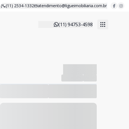
J
(11) 2534-1332
atendimento@ligueimobiliaria.com.br
(11) 94753-4598
-------------
Compartilhar
Favorito