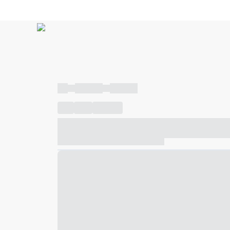
----
----- -----
----- -----
----
-----
---- ------
----- ----- -- ------ ---- ---- -- ---
----- ----- -- ------ ----- ----- -- ------