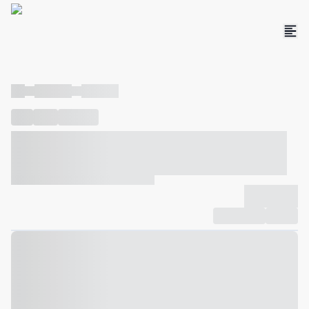
----
----- -----
----- -----
----
-----
---- ------
----- ----- -- ------ ---- ---- -- ----- ----- -----
--- ------
----- ----- -- ------ ----- ----- -- ------
-------------
Compartilhar
Favorito