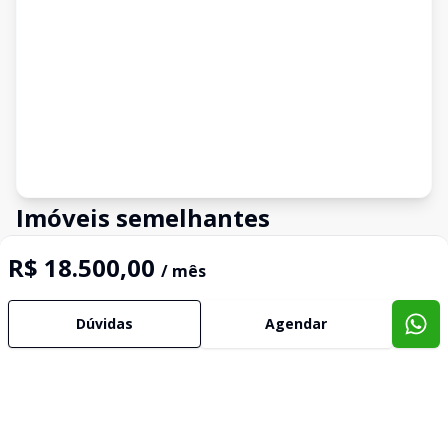
Imóveis semelhantes
Confira imóveis semelhantes
R$ 18.500,00
/ mês
Dúvidas
Agendar
Cód:
3928
Comparar
Có