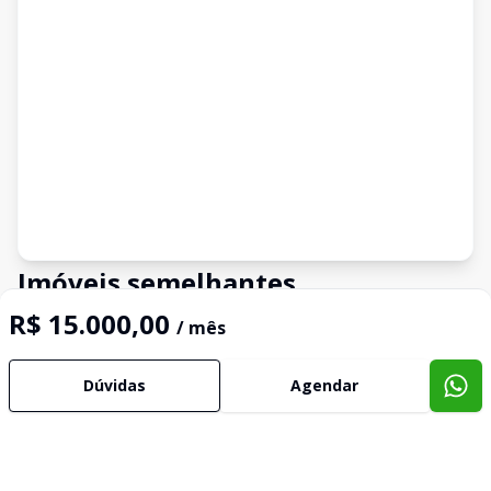
Imóveis semelhantes
Confira imóveis semelhantes
R$ 15.000,00
/ mês
Dúvidas
Agendar
Cód:
3304
Comparar