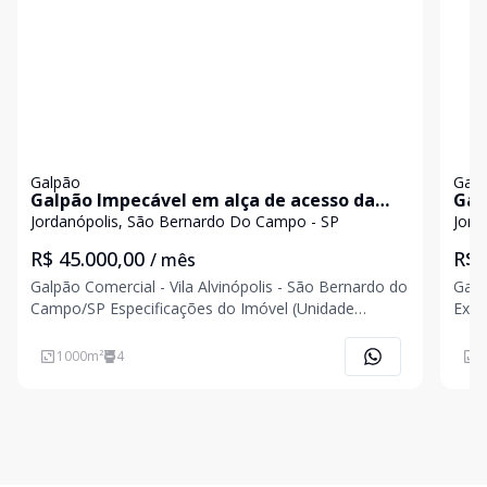
Galpão
Galp
Galpão Impecável em alça de acesso da
Gal
Anchieta
Jordanópolis, São Bernardo Do Campo - SP
Jord
R$ 45.000,00
R$ 
/ mês
Galpão Comercial - Vila Alvinópolis - São Bernardo do
Galp
Campo/SP Especificações do Imóvel (Unidade
Exce
Individual) Área construída: 1.500m² Área fabril: 1.152
gran
m² Pé-direito: 11 metros Área administrativa e apoio
aces
1000
m²
4
3
(escritórios + refeitório): 207 m² Acesso p