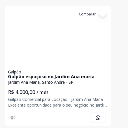
Cód:
3932
Comparar
Galpão
Galpão espaçoso no Jardim Ana maria
Jardim Ana Maria, Santo André - SP
R$ 4.000,00
/ mês
Galpão Comercial para Locação - Jardim Ana Maria
Excelente oportunidade para o seu negócio no Jardim
Ana Maria! Imóvel com 180 m² de área útil, situado
em um terreno de 250 m², oferecendo um espaço
2
versátil e funcional para diversos segmentos. O