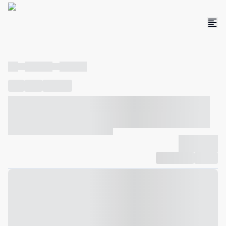
----
----- -----
----- -----
----
-----
---- ------
----- ----- -- ------ ---- ---- -- ----- ----- -----
--- ------
----- ----- -- ------ ----- ----- -- ------
-------------
Compartilhar
Favorito