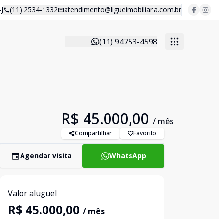
J
(11) 2534-1332
atendimento@ligueimobiliaria.com.br
(11) 94753-4598
R$ 45.000,00
/ mês
Compartilhar
Favorito
Agendar visita
WhatsApp
Valor aluguel
R$ 45.000,00
/ mês