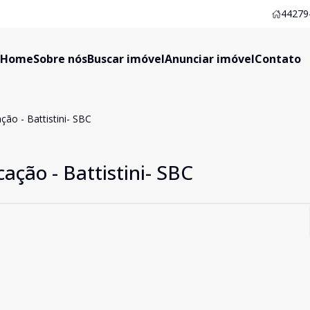
44279-
Home
Sobre nós
Buscar imóvel
Anunciar imóvel
Contato
ção - Battistini- SBC
ação - Battistini- SBC