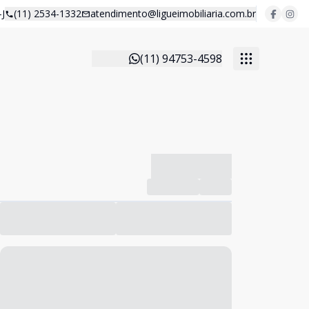
J
(11) 2534-1332
atendimento@ligueimobiliaria.com.br
(11) 94753-4598
-------------
Compartilhar
Favorito