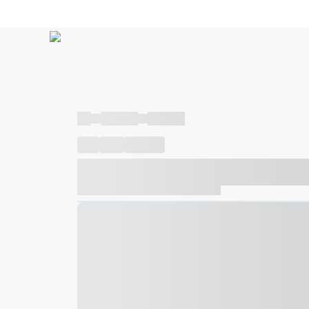
----
----- -----
----- -----
----
-----
---- ------
----- ----- -- ------ ---- ---- -- ---
----- ----- -- ------ ----- ----- -- ------