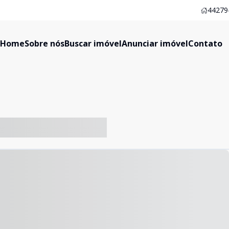
44279-
Home
Sobre nós
Buscar imóvel
Anunciar imóvel
Contato
-- ----- ----- --- ------