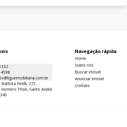
veis
Navegação rápida
Home
Sobre nós
1332
Buscar imóvel
-4598
o@ligueimobiliaria.com.br
Anunciar imóvel
Battista Pirelli, 271,
Contato
la Homero Thon, Santo André
-340