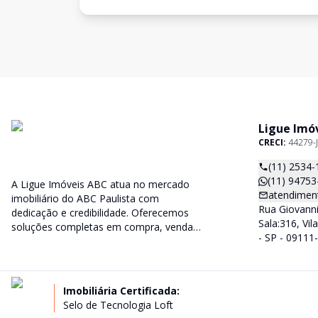
Ligue Imó
CRECI:
44279-J
(11) 2534-
(11) 94753
A Ligue Imóveis ABC atua no mercado
atendiment
imobiliário do ABC Paulista com
Rua Giovanni 
dedicação e credibilidade. Oferecemos
Sala:316, Vi
soluções completas em compra, venda e
- SP - 09111
administração de imóveis, sempre
priorizando a confiança, a transparência
e o melhor atendimento para você e sua
família.
Imobiliária Certificada:
Selo de Tecnologia Loft