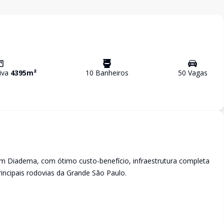
tiva
4395
m²
10
Banheiro
s
50
Vaga
s
m Diadema, com ótimo custo-benefício, infraestrutura completa
principais rodovias da Grande São Paulo.