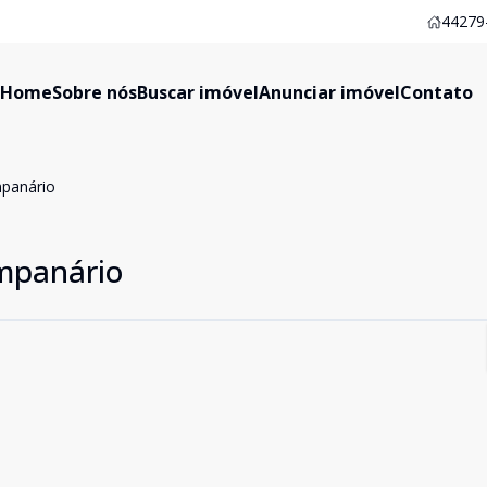
44279-
Home
Sobre nós
Buscar imóvel
Anunciar imóvel
Contato
mpanário
ampanário