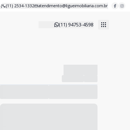
J
(11) 2534-1332
atendimento@ligueimobiliaria.com.br
(11) 94753-4598
-------------
Compartilhar
Favorito