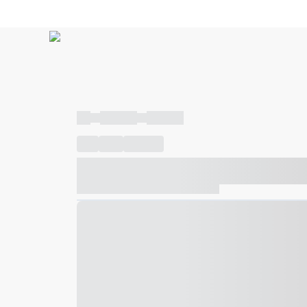
----
----- -----
----- -----
----
-----
---- ------
----- ----- -- ------ ---- ---- -- ---
----- ----- -- ------ ----- ----- -- ------