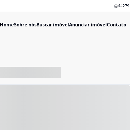
44279-
Home
Sobre nós
Buscar imóvel
Anunciar imóvel
Contato
-- ----- ----- --- ------