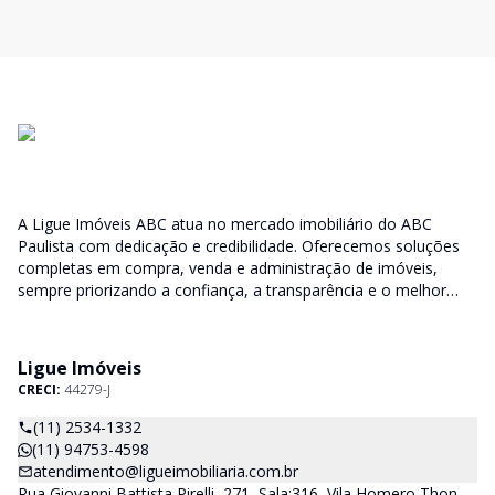
A Ligue Imóveis ABC atua no mercado imobiliário do ABC
Paulista com dedicação e credibilidade. Oferecemos soluções
completas em compra, venda e administração de imóveis,
sempre priorizando a confiança, a transparência e o melhor
atendimento para você e sua família.
Ligue Imóveis
CRECI:
44279-J
(11) 2534-1332
(11) 94753-4598
atendimento@ligueimobiliaria.com.br
Rua Giovanni Battista Pirelli, 271, Sala:316, Vila Homero Thon,