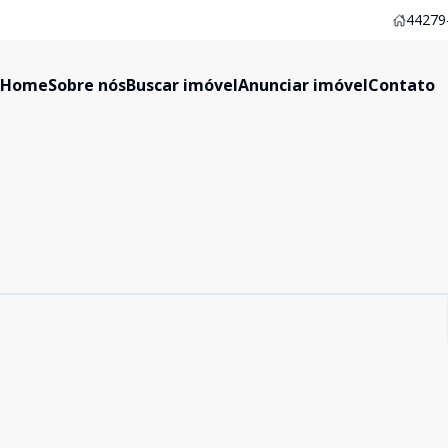
44279-
Home
Sobre nós
Buscar imóvel
Anunciar imóvel
Contato