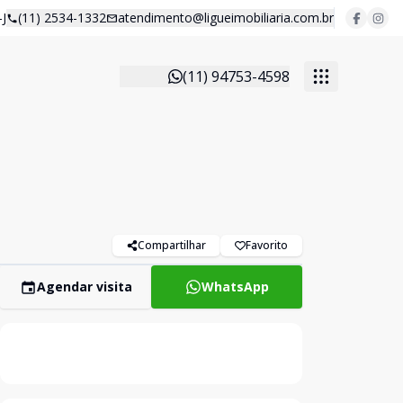
J
(11) 2534-1332
atendimento@ligueimobiliaria.com.br
(11) 94753-4598
Compartilhar
Favorito
Agendar visita
WhatsApp