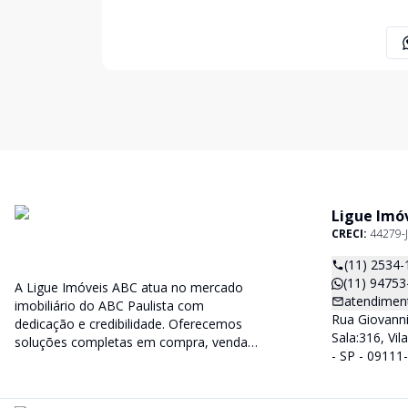
Ligue Imó
CRECI:
44279-J
(11) 2534-
(11) 94753
A Ligue Imóveis ABC atua no mercado
atendiment
imobiliário do ABC Paulista com
Rua Giovanni 
dedicação e credibilidade. Oferecemos
Sala:316, Vi
soluções completas em compra, venda e
- SP - 09111
administração de imóveis, sempre
priorizando a confiança, a transparência
e o melhor atendimento para você e sua