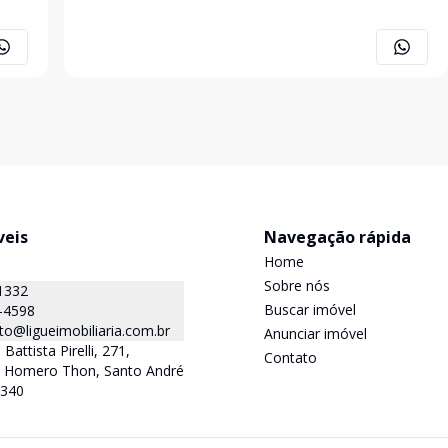
veis
Navegação rápida
Home
Sobre nós
1332
Buscar imóvel
-4598
o@ligueimobiliaria.com.br
Anunciar imóvel
Battista Pirelli, 271,
Contato
la Homero Thon, Santo André
-340