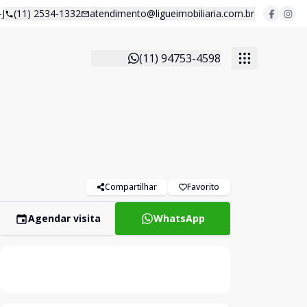
J
(11) 2534-1332
atendimento@ligueimobiliaria.com.br
(11) 94753-4598
Compartilhar
Favorito
Agendar visita
WhatsApp