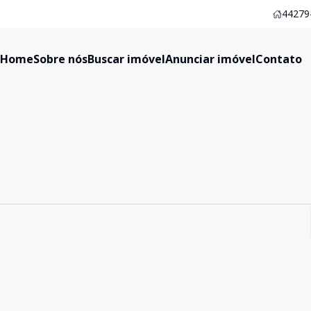
44279-
Home
Sobre nós
Buscar imóvel
Anunciar imóvel
Contato