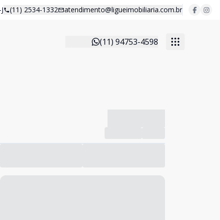
J
(11) 2534-1332
atendimento@ligueimobiliaria.com.br
(11) 94753-4598
-------------
Compartilhar
Favorito