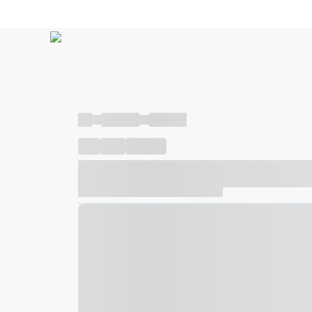
----
----- -----
----- -----
----
-----
---- ------
----- ----- -- ------ ---- ---- -- ---
----- ----- -- ------ ----- ----- -- ------