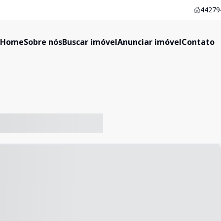
44279-
Home
Sobre nós
Buscar imóvel
Anunciar imóvel
Contato
-- ----- ----- --- ------