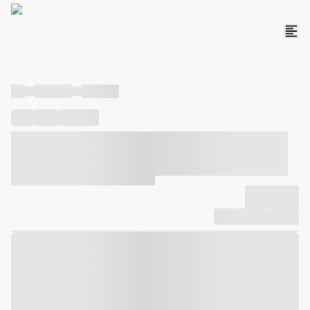
----
----- -----
----- -----
----
-----
---- ------
----- ----- -- ------ ---- ---- -- ----- ----- -----
--- ------
----- ----- -- ------ ----- ----- -- ------
-------------
Compartilhar
Favorito