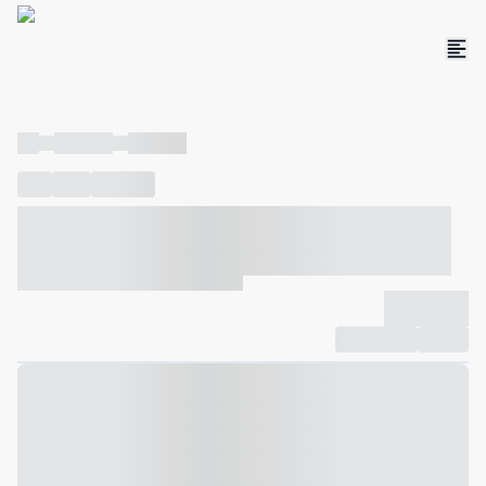
----
----- -----
----- -----
----
-----
---- ------
----- ----- -- ------ ---- ---- -- ----- ----- -----
--- ------
----- ----- -- ------ ----- ----- -- ------
-------------
Compartilhar
Favorito