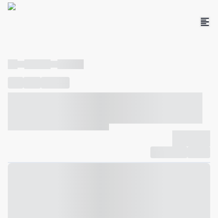
----
----- -----
----- -----
----
-----
---- ------
----- ----- -- ------ ---- ---- -- ----- ----- -----
--- ------
----- ----- -- ------ ----- ----- -- ------
-------------
Compartilhar
Favorito