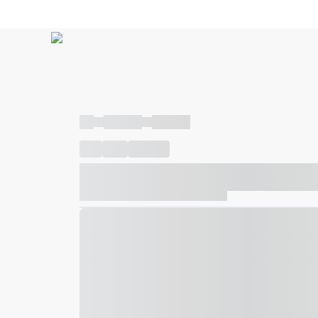
----
----- -----
----- -----
----
-----
---- ------
----- ----- -- ------ ---- ---- -- ---
----- ----- -- ------ ----- ----- -- ------