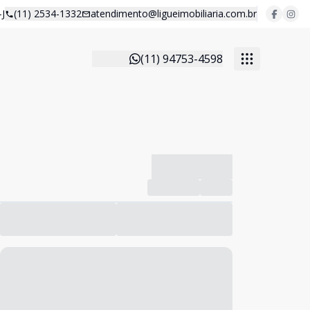
J
(11) 2534-1332
atendimento@ligueimobiliaria.com.br
(11) 94753-4598
-------------
Compartilhar
Favorito