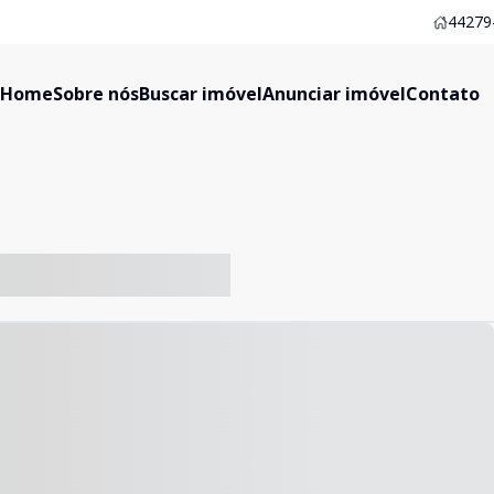
44279-
Home
Sobre nós
Buscar imóvel
Anunciar imóvel
Contato
-- ----- ----- --- ------