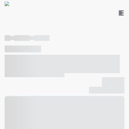
----
----- -----
----- -----
----
-----
---- ------
----- ----- -- ------ ---- ---- -- ----- ----- -----
--- ------
----- ----- -- ------ ----- ----- -- ------
-------------
Compartilhar
Favorito